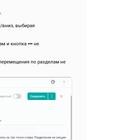
.
/вниз, выбирая
 и кнопка ••• не
перемещения по разделам не