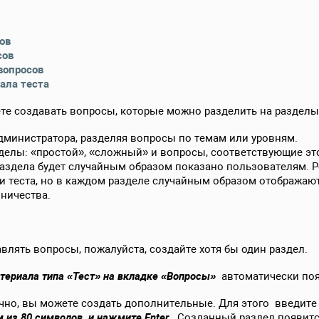
ов
сов
вопросов
ала теста
е создавать вопросы, которые можно разделить на разделы
дминистратора, разделяя вопросы по темам или уровням.
елы: «простой», «сложный» и вопросы, соответствующие эт
аздела будет случайным образом показано пользователям. Р
 теста, но в каждом разделе случайным образом отображают
ничества.
лять вопросы, пожалуйста, создайте хотя бы один раздел.
териала типа «Тест»
на вкладке
«Вопросы»
автоматически поя
чно, вы можете создать дополнительные. Для этого введите
м из 80 символов, и
нажмите Enter
. Созданный раздел появитс